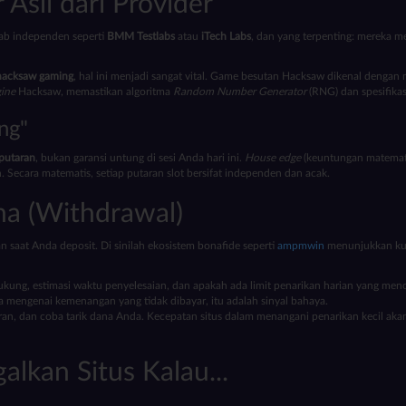
 Asli dari Provider
lab independen seperti
BMM Testlabs
atau
iTech Labs
, dan yang terpenting: mereka m
 hacksaw gaming
, hal ini menjadi sangat vital. Game besutan Hacksaw dikenal dengan
gine
Hacksaw, memastikan algoritma
Random Number Generator
(RNG) dan spesifikasi
ng"
 putaran
, bukan garansi untung di sesi Anda hari ini.
House edge
(keuntungan matematis
h. Secara matematis, setiap putaran slot bersifat independen dan acak.
na (Withdrawal)
an saat Anda deposit. Di sinilah ekosistem bonafide seperti
ampmwin
menunjukkan kua
kung, estimasi waktu penyelesaian, dan apakah ada limit penarikan harian yang men
la mengenai kemenangan yang tidak dibayar, itu adalah sinyal bahaya.
an, dan coba tarik dana Anda. Kecepatan situs dalam menangani penarikan kecil akan
lkan Situs Kalau...