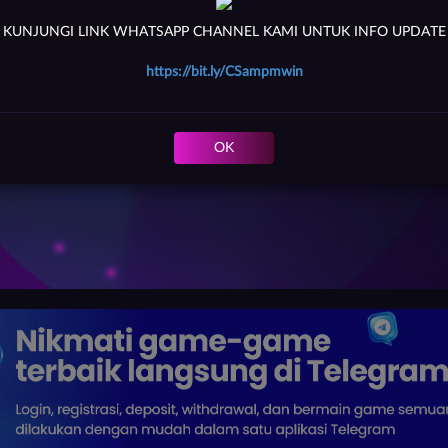
KUNJUNGI LINK WHATSAPP CHANNEL KAMI UNTUK INFO UPDATE
https://bit.ly/CSampmwin
OK