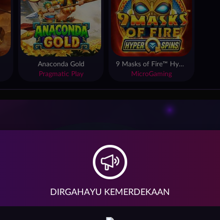
Anaconda Gold
9 Masks of Fire™ HyperSpins™
Pragmatic Play
MicroGaming
DIRGAHAYU KEMERDEKAAN