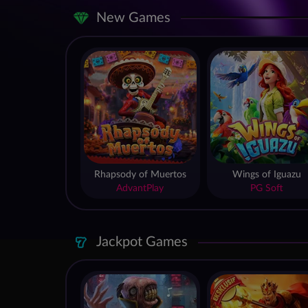
New Games
Rhapsody of Muertos
Wings of Iguazu
AdvantPlay
PG Soft
Jackpot Games