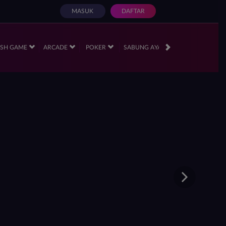
MASUK
DAFTAR
PROMOSI
ASH GAME
ARCADE
POKER
SABUNG AYAM